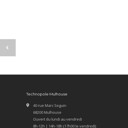
Technopole Mulhouse
40 rue Marc Seguin
68200 Mulhouse
Ouvert du lundi au vendredi
8h-12h | 14h-18h (17h00 le vendredi)