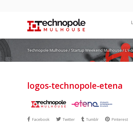
Technopole Mulhouse
/
Startup Weekend Mulhouse
/
L'éd
logos-technopole-etena
Facebook
Twitter
Tumblr
Pinterest