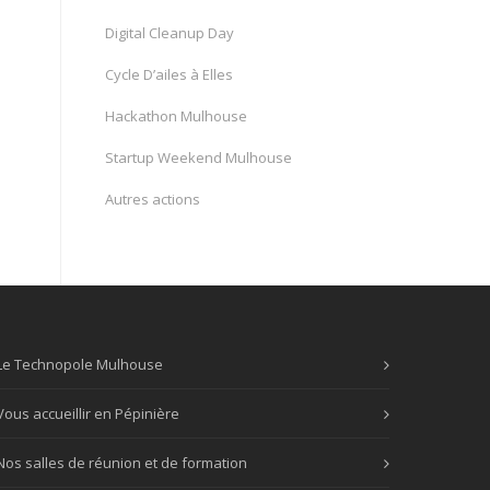
Digital Cleanup Day
Cycle D’ailes à Elles
Hackathon Mulhouse
Startup Weekend Mulhouse
Autres actions
Le Technopole Mulhouse
Vous accueillir en Pépinière
Nos salles de réunion et de formation