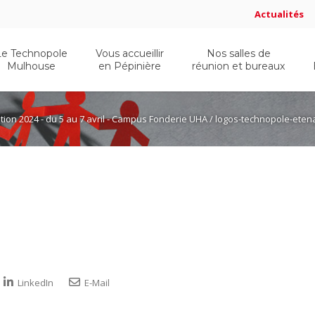
Actualités
Le Technopole
Vous accueillir
Nos salles de
Mulhouse
en Pépinière
réunion et bureaux
ition 2024 - du 5 au 7 avril - Campus Fonderie UHA
/ logos-technopole-eten
LinkedIn
E-Mail