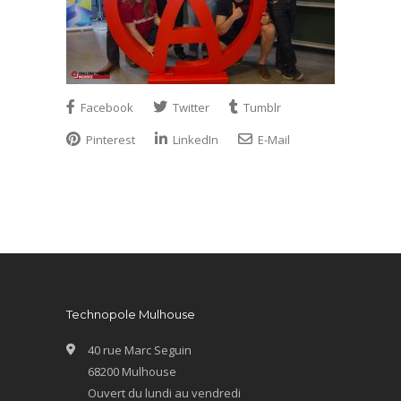
Facebook
Twitter
Tumblr
Pinterest
LinkedIn
E-Mail
Technopole Mulhouse
40 rue Marc Seguin
68200 Mulhouse
Ouvert du lundi au vendredi