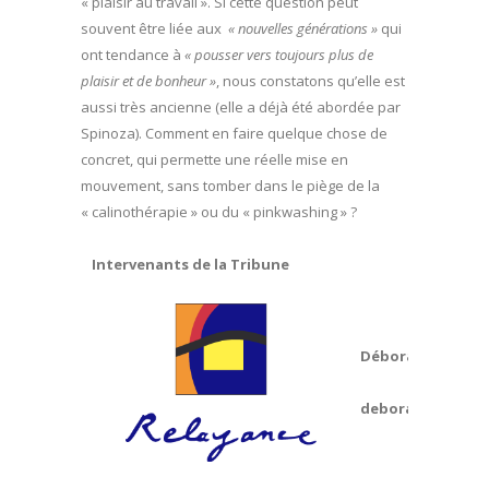
« plaisir au travail ». Si cette question peut
souvent être liée aux
« nouvelles générations »
qui
ont tendance à
« pousser vers toujours plus de
plaisir et de bonheur »
, nous constatons qu’elle est
aussi très ancienne (elle a déjà été abordée par
Spinoza). Comment en faire quelque chose de
concret, qui permette une réelle mise en
mouvement, sans tomber dans le piège de la
« calinothérapie » ou du « pinkwashing » ?
Intervenants de la Tribune
Déborah Will,
Con
deborah.will@rel