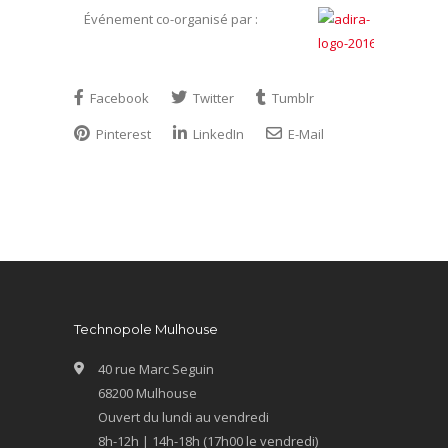
Événement co-organisé par :
Facebook
Twitter
Tumblr
Pinterest
LinkedIn
E-Mail
Technopole Mulhouse
40 rue Marc Seguin
68200 Mulhouse
Ouvert du lundi au vendredi
8h-12h | 14h-18h (17h00 le vendredi)