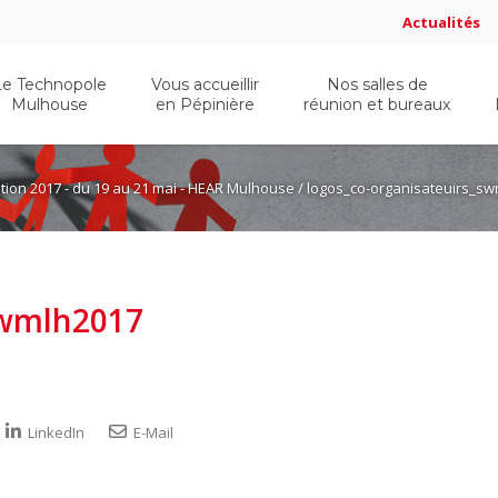
Actualités
Le Technopole
Vous accueillir
Nos salles de
Mulhouse
en Pépinière
réunion et bureaux
ition 2017 - du 19 au 21 mai - HEAR Mulhouse
/ logos_co-organisateuirs_s
swmlh2017
LinkedIn
E-Mail