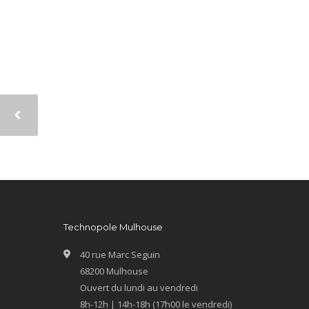
Technopole Mulhouse
40 rue Marc Seguin
68200 Mulhouse
Ouvert du lundi au vendredi
8h-12h | 14h-18h (17h00 le vendredi)