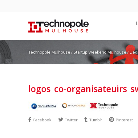
Technopole Mulhouse
/
Startup Weekend Mulhouse
/
L'éd
logos_co-organisateuirs_
Facebook
Twitter
Tumblr
Pinterest