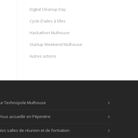
Digital Cleanup Day
Cycle D’ailes à Elles
Hackathon Mulhouse
Startup Weekend Mulhouse
Autres actions
Le Technopole Mulhouse
Vous accueillir en Pépinière
Nos salles de réunion et de formation