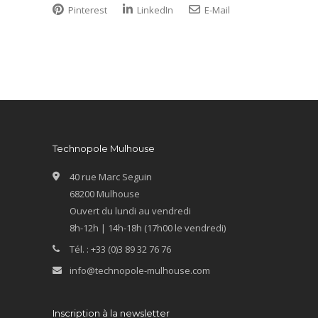
Pinterest
LinkedIn
E-Mail
Technopole Mulhouse
40 rue Marc Seguin
68200 Mulhouse
Ouvert du lundi au vendredi
8h-12h | 14h-18h (17h00 le vendredi)
Tél. : +33 (0)3 89 32 76 76
info@technopole-mulhouse.com
Inscription à la newsletter