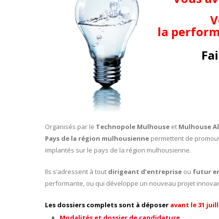
V
la perform
Fai
Organisés par le
Technopole Mulhouse
et
Mulhouse A
Pays de la région mulhousienne
permettent de promouvo
implantés sur le pays de la région mulhousienne.
Ils s’adressent à tout
dirigeant d’entreprise
ou
futur e
performante, ou qui développe un nouveau projet innovan
Les dossiers complets sont à déposer
avant le 31 juil
Modalités et dossier de candidature