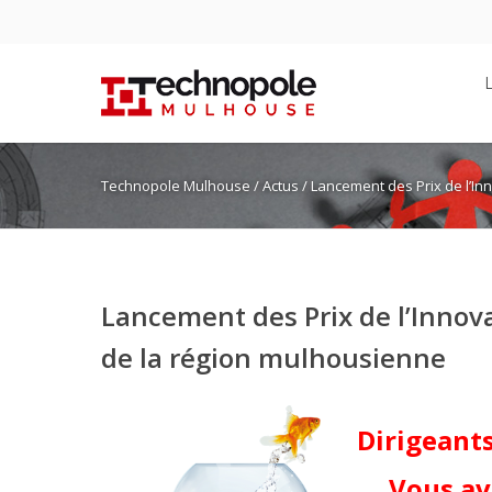
Technopole Mulhouse
/
Actus
/ Lancement des Prix de l’In
Lancement des Prix de l’Innov
de la région mulhousienne
Dirigeant
Vous av