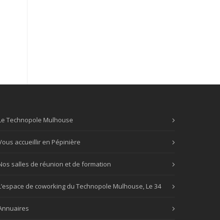
Le Technopole Mulhouse
Vous accueillir en Pépinière
Nos salles de réunion et de formation
L’espace de coworking du Technopole Mulhouse, Le 34
Annuaires