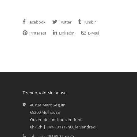
Facebook
Twitter
Tumblr
Pinterest
LinkedIn
E-Mail
Technopole Mulhouse
40 rue Marc Seguin
68200 Mulhouse
Ouvert du lundi au vendredi
8h-12h | 14h-18h (17h00 le vendredi)
Tél. : +33 (0)3 89 32 76 76