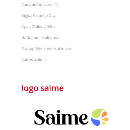
Campus Industrie 4.0
Digital Cleanup Day
Cycle D’ailes à Elles
Hackathon Mulhouse
Startup Weekend Mulhouse
Autres actions
logo saime