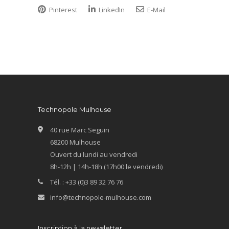
Pinterest
LinkedIn
E-Mail
Technopole Mulhouse
40 rue Marc Seguin
68200 Mulhouse
Ouvert du lundi au vendredi
8h-12h | 14h-18h (17h00 le vendredi)
Tél. : +33 (0)3 89 32 76 76
info@technopole-mulhouse.com
Inscription à la newsletter