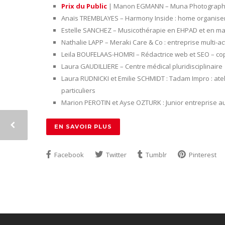
Prix du Public
| Manon EGMANN – Muna Photographie
Anaïs TREMBLAYES – Harmony Inside : home organise
Estelle SANCHEZ – Musicothérapie en EHPAD et en mai
Nathalie LAPP – Meraki Care & Co : entreprise multi-ac
Leila BOUFELAAS-HOMRI – Rédactrice web et SEO – copy
Laura GAUDILLIERE – Centre médical pluridisciplinaire
Laura RUDNICKI et Emilie SCHMIDT : Tadam Impro : atelie
particuliers
Marion PEROTIN et Ayse OZTURK : Junior entreprise au
EN SAVOIR PLUS
Facebook
Twitter
Tumblr
Pinterest