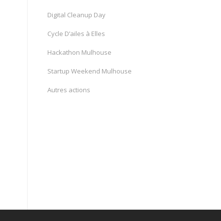
Digital Cleanup Day
Cycle D’ailes à Elles
Hackathon Mulhouse
Startup Weekend Mulhouse
Autres actions