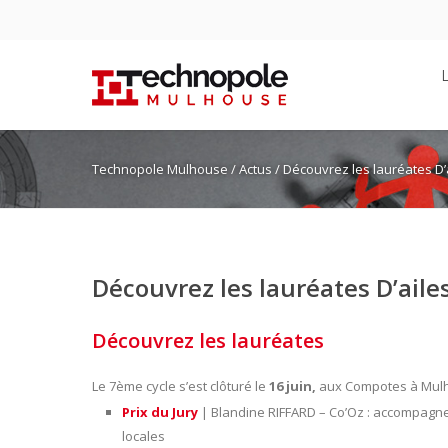
Technopole Mulhouse
/
Actus
/ Découvrez les lauréates D’a
Découvrez les lauréates D’ailes
Découvrez les lauréates
Le 7ème cycle s’est clôturé le
16 juin,
aux Compotes à Mulho
Prix du Jury
| Blandine RIFFARD – Co’Oz : accompagnem
locales