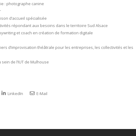
 : photographe canine
r
son d’accueil spécialisée
tivités répondant aux besoins dans le territoire Sud Alsace
writing et coach en création de formation digitale
rs d’improvisation théâtrale pour les entreprises, les collectivités et les
 sein de l’IUT de Mulhouse
LinkedIn
E-Mail