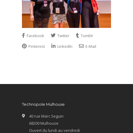
Facebook
Twitter
Tumblr
Pinterest
LinkedIn
E-Mail
Technopole Mulhouse
40 rue Marc Seguin
68200 Mulhouse
Ouvert du lundi au vendredi