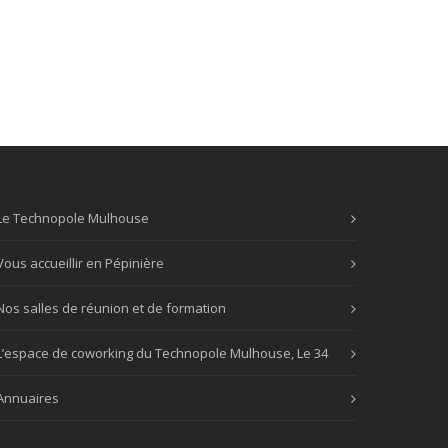
Le Technopole Mulhouse
Vous accueillir en Pépinière
Nos salles de réunion et de formation
L’espace de coworking du Technopole Mulhouse, Le 34
Annuaires