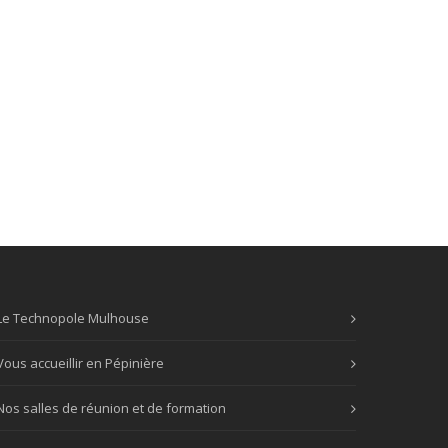
Le Technopole Mulhouse
Vous accueillir en Pépinière
Nos salles de réunion et de formation