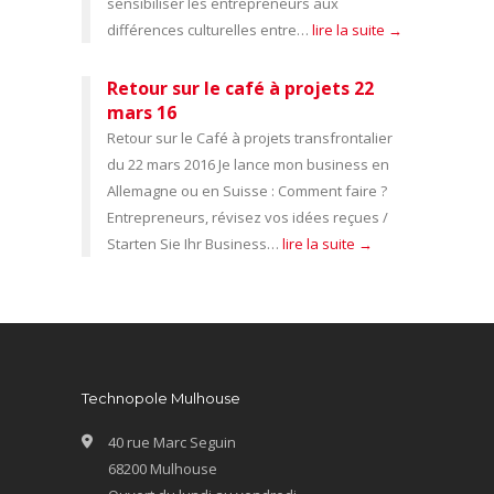
sensibiliser les entrepreneurs aux
différences culturelles entre…
lire la suite →
Retour sur le café à projets 22
mars 16
Retour sur le Café à projets transfrontalier
du 22 mars 2016 Je lance mon business en
Allemagne ou en Suisse : Comment faire ?
Entrepreneurs, révisez vos idées reçues /
Starten Sie Ihr Business…
lire la suite →
Technopole Mulhouse
40 rue Marc Seguin
68200 Mulhouse