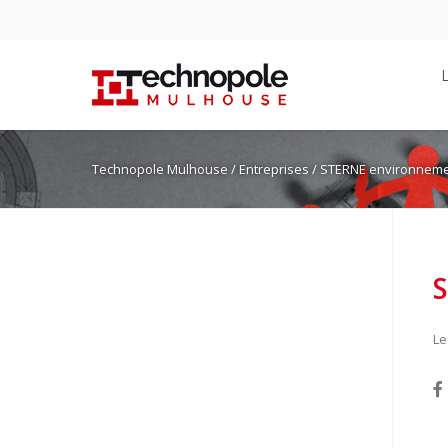
Technopole Mulhouse
/ Entreprises / STERNE environnem
Le