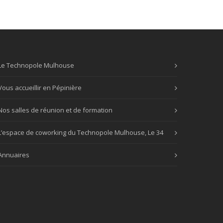
Le Technopole Mulhouse
Vous accueillir en Pépinière
Nos salles de réunion et de formation
L’espace de coworking du Technopole Mulhouse, Le 34
Annuaires