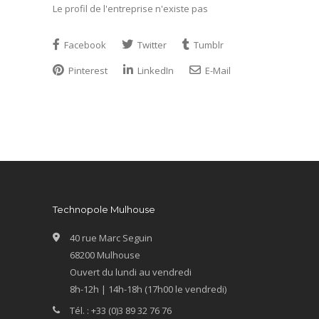
Le profil de l'entreprise n'existe pas
Facebook
Twitter
Tumblr
Pinterest
LinkedIn
E-Mail
Technopole Mulhouse
40 rue Marc Seguin
68200 Mulhouse
Ouvert du lundi au vendredi
8h-12h | 14h-18h (17h00 le vendredi)
Tél. : +33 (0)3 89 32 76 76