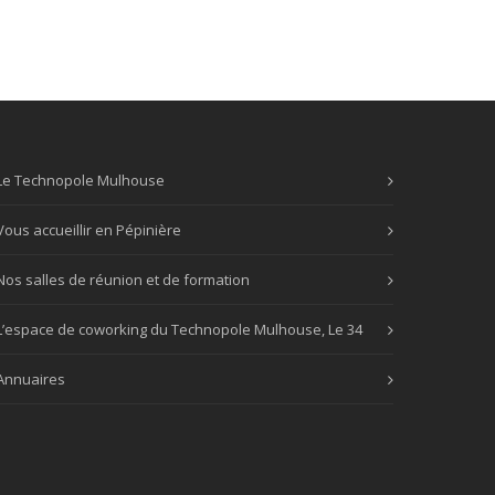
Le Technopole Mulhouse
Vous accueillir en Pépinière
Nos salles de réunion et de formation
L’espace de coworking du Technopole Mulhouse, Le 34
Annuaires