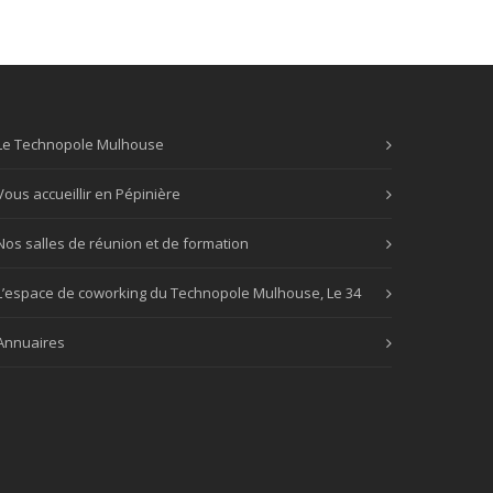
Le Technopole Mulhouse
Vous accueillir en Pépinière
Nos salles de réunion et de formation
L’espace de coworking du Technopole Mulhouse, Le 34
Annuaires