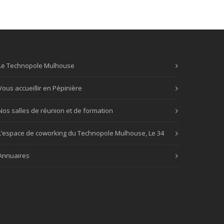
Le Technopole Mulhouse
Vous accueillir en Pépinière
Nos salles de réunion et de formation
L’espace de coworking du Technopole Mulhouse, Le 34
Annuaires