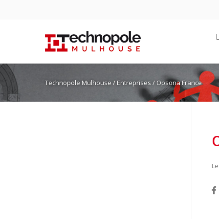
Technopole Mulhouse
/ Entreprises / Opsona France
Le