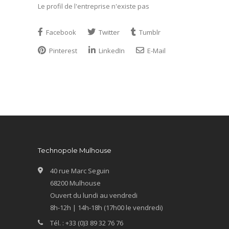
Le profil de l'entreprise n'existe pas
Facebook
Twitter
Tumblr
Pinterest
LinkedIn
E-Mail
Technopole Mulhouse
40 rue Marc Seguin
68200 Mulhouse
Ouvert du lundi au vendredi
8h-12h | 14h-18h (17h00 le vendredi)
Tél. : +33 (0)3 89 32 76 76