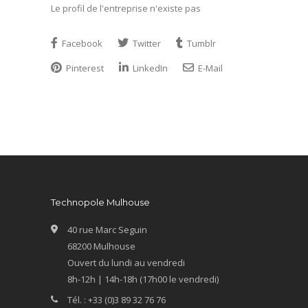
Le profil de l'entreprise n'existe pas
Facebook
Twitter
Tumblr
Pinterest
LinkedIn
E-Mail
Technopole Mulhouse
40 rue Marc Seguin
68200 Mulhouse
Ouvert du lundi au vendredi
8h-12h | 14h-18h (17h00 le vendredi)
Tél. : +33 (0)3 89 32 76 76