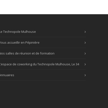
Le Technopole Mulhouse
Vous accueillir en Pépinière
Nos salles de réunion et de formation
L’espace de coworking du Technopole Mulhouse, Le 34
Annuaires