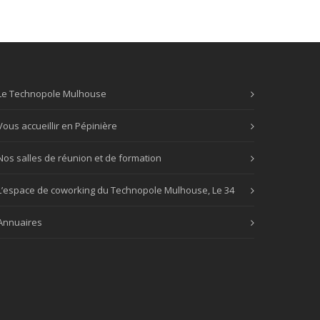
Le Technopole Mulhouse
Vous accueillir en Pépinière
Nos salles de réunion et de formation
L’espace de coworking du Technopole Mulhouse, Le 34
Annuaires