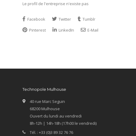
Le profil de l'entreprise n'existe pas
Facebook
Twitter
Tumblr
Pinterest
LinkedIn
E-Mail
Technopole Mulhouse
40 rue Marc Seguin
68200 Mulhouse
Ouvert du lundi au vendredi
8h-12h | 14h-18h (17h00 le vendredi)
Tél. : +33 (0)3 89 32 76 76