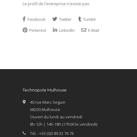
Le profil de l'entreprise n'existe pas
Facebook
Twitter
Tumblr
Pinterest
LinkedIn
E-Mail
Technopole Mulhouse
40 rue Marc Seguin
68200 Mulhouse
Ouvert du lundi au vendredi
8h-12h | 14h-18h (17h00 le vendredi)
Tél. : +33 (0)3 89 32 76 76