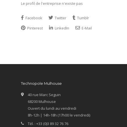
Le profil de l'entreprise n'existe pas
Facebook
Twitter
Tumblr
Pinterest
LinkedIn
E-Mail
Technopole Mulhouse
40 rue Marc Seguin
68200 Mulhouse
Ouvert du lundi au vendredi
8h-12h | 14h-18h (17h00 le vendredi)
Tél. : +33 (0)3 89 32 76 76