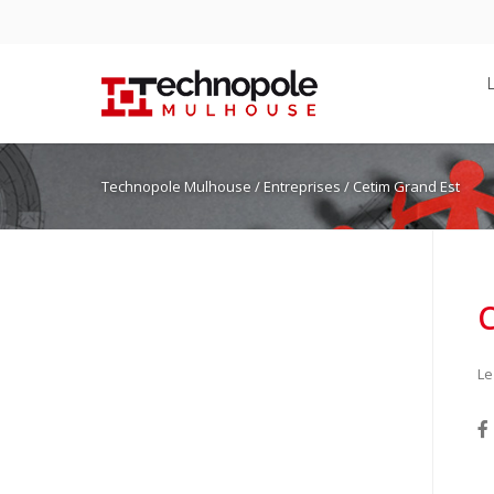
Technopole Mulhouse
/ Entreprises / Cetim Grand Est
C
Le