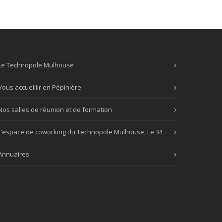
Le Technopole Mulhouse
Vous accueillir en Pépinière
Nos salles de réunion et de formation
L’espace de coworking du Technopole Mulhouse, Le 34
Annuaires