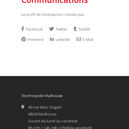
Le profil de l'entreprise n'existe pas
Facebook
Twitter
Tumblr
Pinterest
LinkedIn
E-Mail
Technopole Mulhouse
40 rue Marc Seguin
68200 Mulhouse
Ouvert du lundi au vendredi
8h-12h | 14h-18h (17h00 le vendredi)