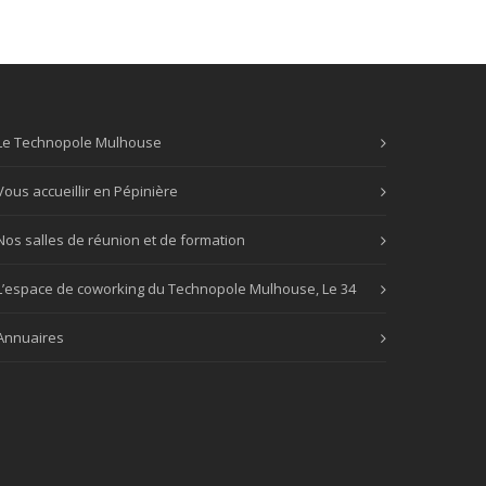
Le Technopole Mulhouse
Vous accueillir en Pépinière
Nos salles de réunion et de formation
L’espace de coworking du Technopole Mulhouse, Le 34
Annuaires