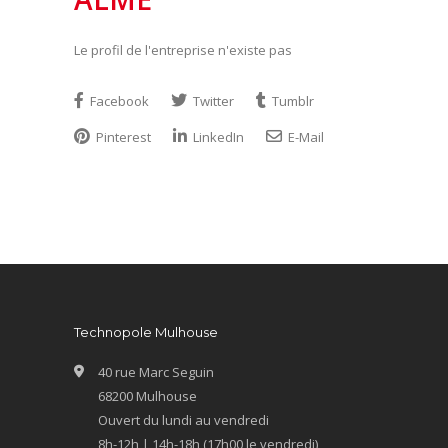
Le profil de l'entreprise n'existe pas
Facebook
Twitter
Tumblr
Pinterest
LinkedIn
E-Mail
Technopole Mulhouse
40 rue Marc Seguin
68200 Mulhouse
Ouvert du lundi au vendredi
8h-12h | 14h-18h (17h00 le vendredi)