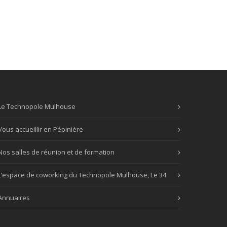
Le Technopole Mulhouse
Vous accueillir en Pépinière
Nos salles de réunion et de formation
L’espace de coworking du Technopole Mulhouse, Le 34
Annuaires